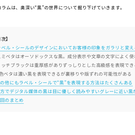
コラムは、奥深い“黒”の世界について掘り下げていきます。
目次】
. ラベル・シールのデザインにおいてお客様の印象をガラリと変える
スミベタはオーソドックスな黒。成分表示や文章の文字によく使
リッチブラックは重厚感がありずっしりとした高級感を表現でき
4色ベタは濃い黒を表現できるが裏移りや版ずれの可能性がある
.その他にもラベル・シールで“黒”を表現する方法はたくさんある
.一方でデジタル媒体の黒は目に優しく読みやすいグレーに近い黒
今回のまとめ