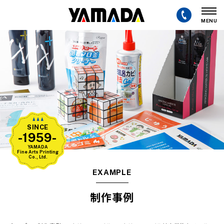
MENU
SINCE
-1959-
YAMADA
Fine Arts Printing
Co., Ltd.
EXAMPLE
制作事例