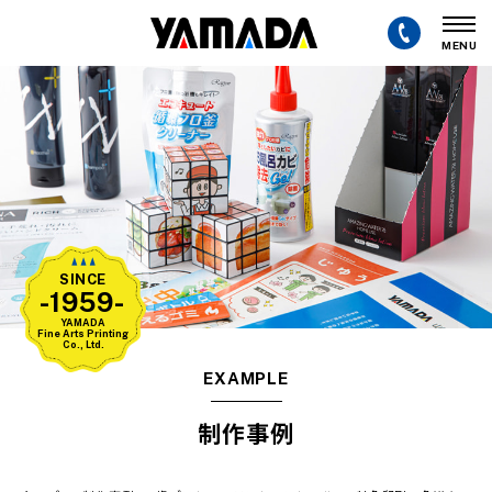
MENU
SINCE
-1959-
YAMADA
Fine Arts Printing
Co., Ltd.
EXAMPLE
制作事例