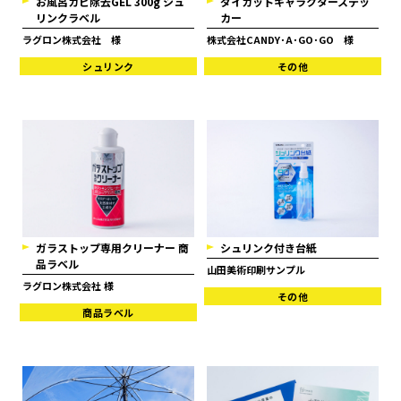
お風呂カビ除去GEL 300g シュ
ダイカットキャラクターステッ
リンクラベル
カー
ラグロン株式会社 様
株式会社CANDY･A･GO･GO 様
シュリンク
その他
ガラストップ専用クリーナー 商
シュリンク付き台紙
品ラベル
山田美術印刷サンプル
ラグロン株式会社 様
その他
商品ラベル