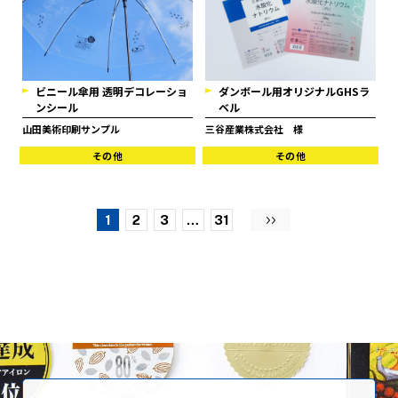
ビニール傘用 透明デコレーショ
ダンボール用オリジナルGHSラ
ンシール
ベル
山田美術印刷サンプル
三谷産業株式会社 様
その他
その他
1
2
3
…
31