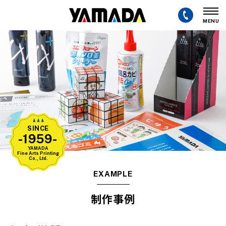
MENU
SINCE
-1959-
YAMADA
Fine Arts Printing
Co., Ltd.
EXAMPLE
制作事例